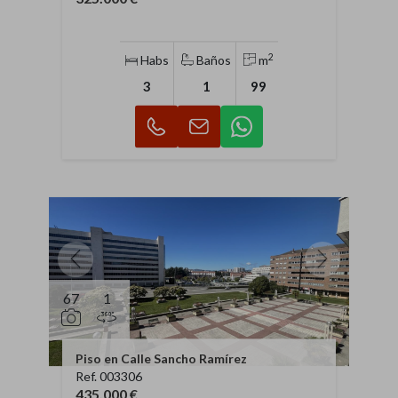
2
Habs
Baños
m
3
1
99
67
1
Piso en Calle Sancho Ramírez
Ref. 003306
435.000 €