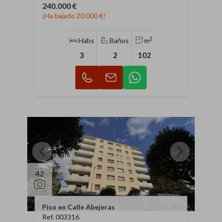
240.000 €
¡Ha bajado 20.000 €!
2
Habs
Baños
m
3
2
102
42
Piso en Calle Abejeras
Ref. 003316