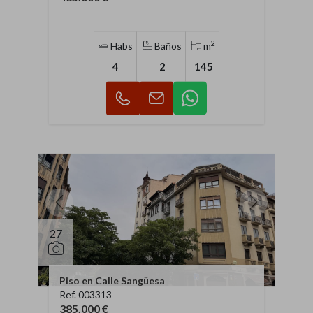
2
Habs
Baños
m
4
2
145
27
Piso en Calle Sangüesa
Ref. 003313
385.000 €