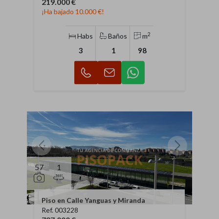
219.000 €
¡Ha bajado 10.000 €!
2
Habs
Baños
m
3
1
98
57
1
Piso en Calle Yanguas y Miranda
Ref. 003228