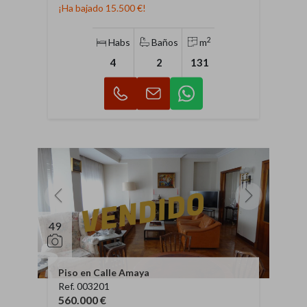
¡Ha bajado 15.500 €!
2
Habs
Baños
m
4
2
131
49
Piso en Calle Amaya
Ref. 003201
560.000 €