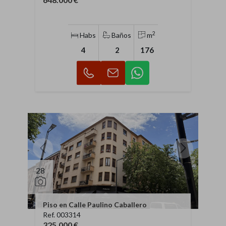
2
Habs
Baños
m
4
2
176
28
Piso en Calle Paulino Caballero
Ref. 003314
325.000 €