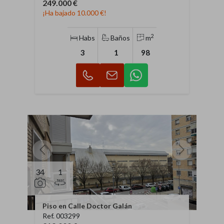
249.000 €
¡Ha bajado 10.000 €!
2
Habs
Baños
m
3
1
98
34
1
Piso en Calle Doctor Galán
Ref. 003299