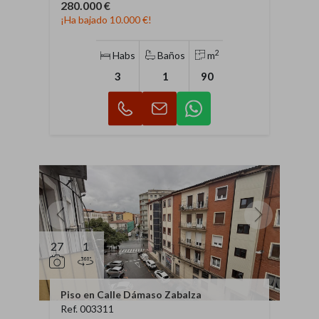
280.000 €
¡Ha bajado 10.000 €!
2
Habs
Baños
m
3
1
90
27
1
Piso en Calle Dámaso Zabalza
Ref. 003311