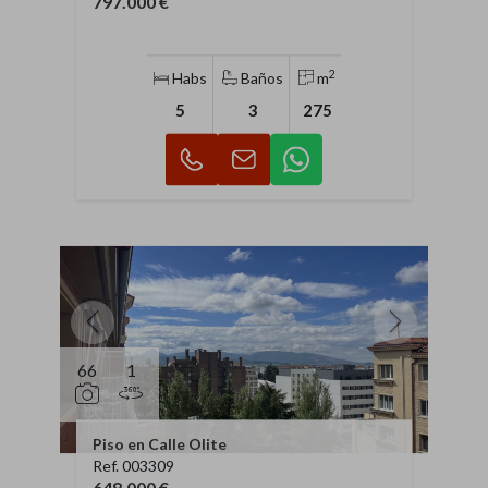
797.000 €
2
Habs
Baños
m
5
3
275
66
1
Piso en Calle Olite
Ref. 003309
648.000 €