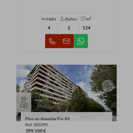
2
Habs
Baños
m
4
2
124
51
Piso en Avenida Pío XII
Ref. 003290
399.500 €