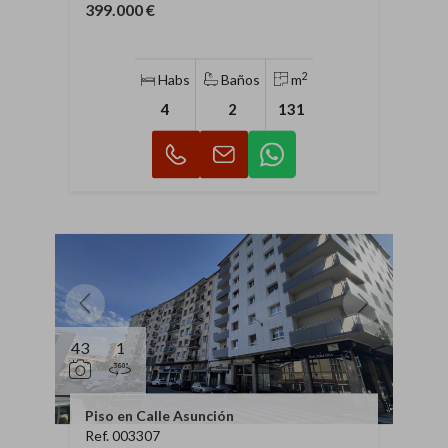
399.000 €
2
Habs
Baños
m
4
2
131
43
1
Piso en Calle Asunción
Ref. 003307