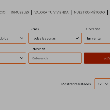
ICIO
INMUEBLES
VALORA TU VIVIENDA
NUESTRO MÉTODO
INMUEBLES EN VENTA EN
Zonas
Operación
cipios
Todas las zonas
En venta
Referencia
BU
12
Mostrar resultados