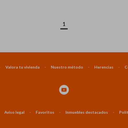
1
-
Valora tu vivienda
-
Nuestro método
-
Herencias
-
C
Aviso legal
-
Favoritos
-
Inmuebles destacados
-
Polí