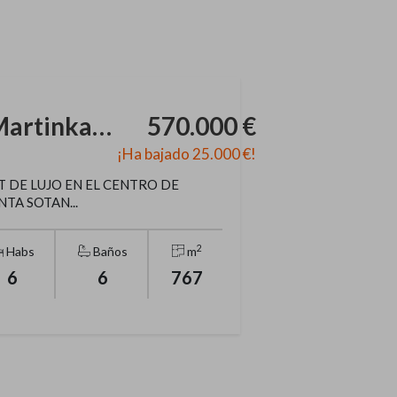
Chalet en Calle San Martinkalde
570.000 €
¡Ha bajado 25.000 €!
 DE LUJO EN EL CENTRO DE
TA SOTAN...
2
Habs
Baños
m
6
6
767