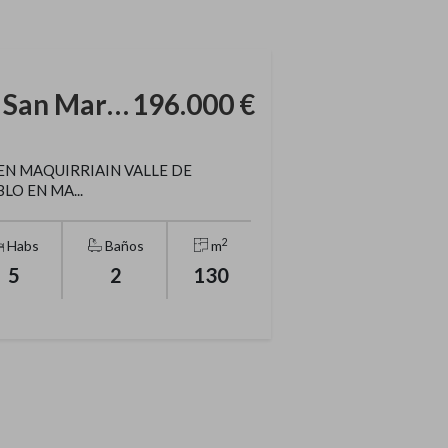
Casa rústica en Calle San Martín
196.000 €
EN MAQUIRRIAIN VALLE DE
LO EN MA...
2
Habs
Baños
m
5
2
130